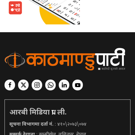
आरबी मिडिया प्रा. ली.
सूचना विभागमा दर्ता नं.
: ४१०\२०७३\०७४
सम्पर्क ठेगाना
: झम्सीखेल, ललितपुर, नेपाल