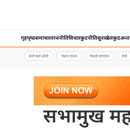
गृहपृष्‍ठ
समाचार
राजनीति
विचार
कुटनीति
सुरक्षा
खेलकुद
अन्तर्र
केपी शर्मा ओली
नेकपा एमाले
नेपाली कांग्रेस
नेप्से
सभामुख महरा