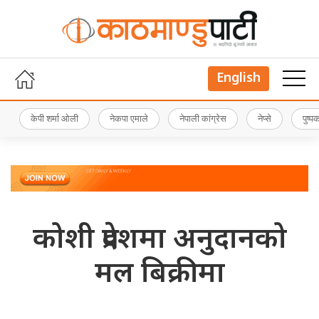
English
केपी शर्मा ओली
नेकपा एमाले
नेपाली कांग्रेस
नेप्से
पुष्
कोशी प्रदेशमा अनुदानको
मल बिक्रीमा