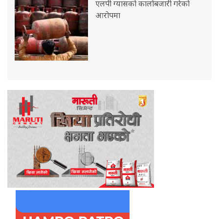
एलपी ग्यासको कालोबजारी गरेको
आरोपमा