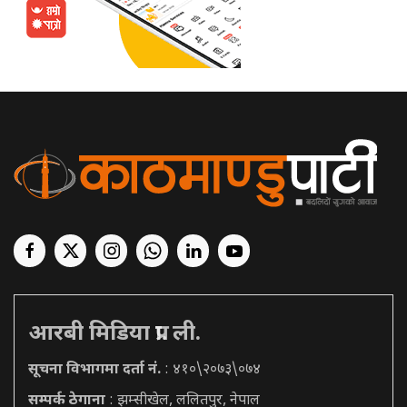
आरबी मिडिया प्रा. ली.
सूचना विभागमा दर्ता नं.
: ४१०\२०७३\०७४
सम्पर्क ठेगाना
: झम्सीखेल, ललितपुर, नेपाल