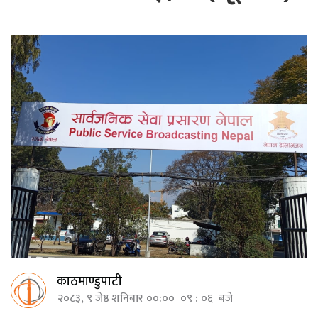
काठमाण्डुपाटी
२०८३, ९ जेष्ठ शनिबार ००:०० ०९ : ०६ बजे