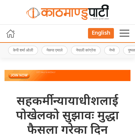
English
केपी शर्मा ओली
नेकपा एमाले
नेपाली कांग्रेस
नेप्से
पुष्
सहकर्मी न्यायाधीशलाई
पोखेलको सुझावः मुद्धा
फैसला गरेका दिन