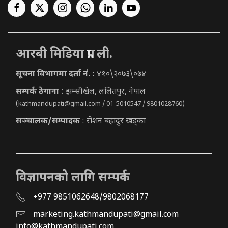
आरबी मिडिया प्रा. ली.
सूचना विभागमा दर्ता नं.
: ४१०\२०७३\०७४
सम्पर्क ठेगाना
: झम्सीखेल, ललितपुर, नेपाल
(
kathmandupati@gmail.com
/ 01-5010547 / 9801028760)
सञ्चालक/सम्पादक
: रोशन बहादुर खड्का
विज्ञापनको लागि सम्पर्क
+977 9851062648/9802068177
marketing.kathmandupati@gmail.com
info@kathmandupati.com