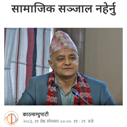
सामाजिक सञ्जाल नहेर्नु
काठमाण्डुपाटी
२०८३, ११ जेष्ठ सोमबार ००:०० ११ : २९ बजे