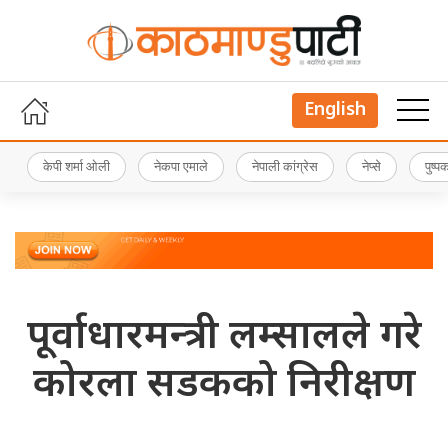
English
केपी शर्मा ओली
नेकपा एमाले
नेपाली कांग्रेस
नेप्से
पुष्
पूर्वाधारमन्त्री लम्सालले गरे
कोरला सडकको निरीक्षण