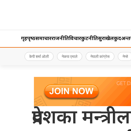
गृहपृष्‍ठ
समाचार
राजनीति
विचार
कुटनीति
सुरक्षा
खेलकुद
अन्तर्र
केपी शर्मा ओली
नेकपा एमाले
नेपाली कांग्रेस
नेप्से
प्रदेशका मन्त्