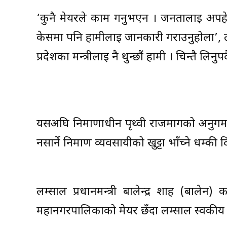
‘कुनै मेयरले काम गर्नुभएन । जनतालाई अपहेल
केसमा पनि हामीलाई जानकारी गराउनुहोला’, लम
प्रदेशका मन्त्रीलाई नै थुन्छौं हामी । चिन्तै लिनुपर
यसअघि निर्माणाधीन पृथ्वी राजमार्गको अनुगमनम
नसार्ने निर्माण व्यवसायीको खुट्टा भाँच्ने धम्क
लम्साल प्रधानमन्त्री बालेन्द्र शाह (बालेन)
महानगरपालिकाको मेयर छँदा लम्साल स्वकीय