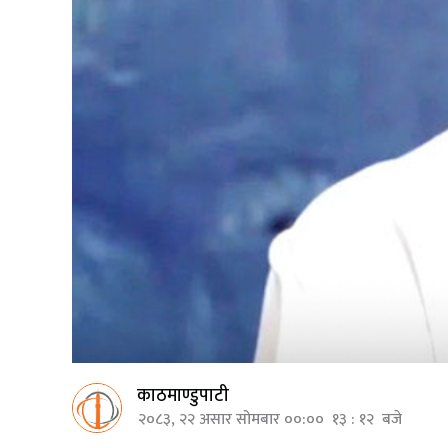
काठमाण्डुपाटी
२०८३, २२ असार सोमबार ००:०० १३ : १२ बजे