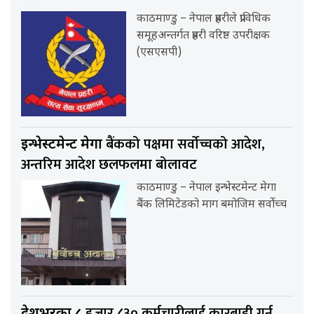
काठमाण्डु – नेपाल प्रहरीले प्राविधिक
समूहअन्तर्गत प्रहरी वरिष्ठ उपरीक्षक
(एसएसपी)
बैंकको पक्षमा सर्वाेच्चको आदेश,
इन्भेस्टमेन्ट मेगा
अन्तरिम आदेश छलफलमा बोलावट
काठमाण्डु – नेपाल इन्भेस्टमेन्ट मेगा
बैंक लिमिटेडको माग बमोजिम सर्वोच्च
हजार ८३० कर्मचारीलाई कारबाही गर्न
देशभरका ८