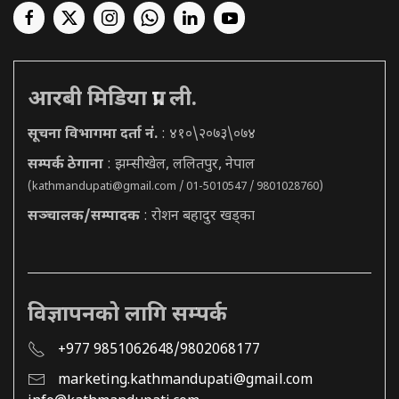
आरबी मिडिया प्रा. ली.
सूचना विभागमा दर्ता नं.
: ४१०\२०७३\०७४
सम्पर्क ठेगाना
: झम्सीखेल, ललितपुर, नेपाल
(
kathmandupati@gmail.com
/ 01-5010547 / 9801028760)
सञ्चालक/सम्पादक
: रोशन बहादुर खड्का
विज्ञापनको लागि सम्पर्क
+977 9851062648/9802068177
marketing.kathmandupati@gmail.com