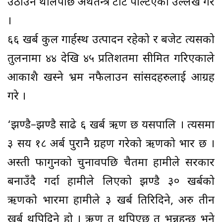
उठाउन थालेपछि अर्थतन्त्र टाट पल्टिएको उल्लेख गरे
।
६६ खर्ब कुल गार्हस्थ उत्पादन रहेको र बजेट त्यसको
तुलनामा ४४ देखि ४५ प्रतिशतमा सीमित गरिएकाले
आकाशै खस्ने भ्रम नफैलाउन सांसदहरुलाई आग्रह
गरे ।
‘झण्डै–झण्डै साढे ६ खर्ब ऋण छ यसपालि । त्यसमा
३ सय १८ अर्ब पुरानै ग्रहण गरेको ऋणको भार छ ।
अस्ती फागुनको चुनावपछि चैतमा हामीले सरकार
बनाउँदै गर्दा हामीले लिएको झण्डै ३० खर्बको
ऋणको भारमा हामीले ३ खर्ब तिरिदिने, अरु तीन
खर्ब थपिदिने हो । ऋण त थपिएछ त भन्नुहुन्छ भने