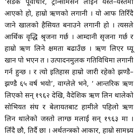
‘सडक पूर्वाधार, ट्रान्समिसन लाइन यस्तै–यस्तैमा
आएको हो, हाम्रो ऋणको लगानी । यो आफैं तिरिँदै
जाने खालको हैसियत बनाउने लगानी हो । त्यसले
आर्थिक वृद्धि श्रृजना गर्छ । आम्दानी सृजना गर्छ र
हाम्रो ऋण लिने क्षमता बढाउँछ । ऋण लिएर घ्यू
खान पो भएन त । उत्पादनमुलक गतिविधिमा लगानी
गर्न हुन्छ । र त्यो इतिहास हाम्रो जारी रहेको झण्डै–
झण्डै ६५ वर्ष भयो’, वाग्लेले भने, ‘ आन्तरिक ऋण
लिएको सन् १९६२ देखि, वैदेशिक ऋण लिन थालेको
सोभियत संघ र बेलायतबाट हामीले पहिलो ऋण
लिन थालेको जस्तो लाग्छ मलाई सन् १९६३ मा ।
लिँदै छौैं, तिर्दै छौं । अर्थतन्त्रको आकार, हाम्रो सामथ्र्य