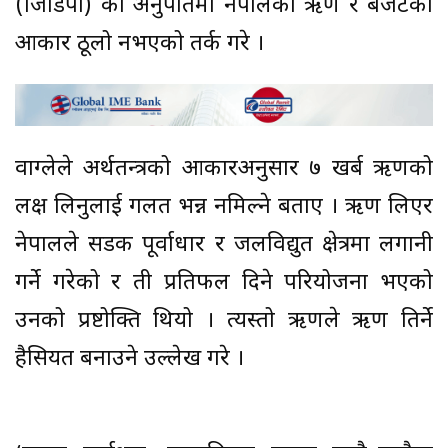
(जिडिपी) को अनुपातमा नेपालको ऋण र बजेटको
आकार ठूलो नभएको तर्क गरे ।
वाग्लेले अर्थतन्त्रको आकारअनुसार ७ खर्ब ऋणको
लक्ष लिनुलाई गलत भन्न नमिल्ने बताए । ऋण लिएर
नेपालले सडक पूर्वाधार र जलविद्युत क्षेत्रमा लगानी
गर्ने गरेको र ती प्रतिफल दिने परियोजना भएको
उनको प्रष्टोक्ति थियो । त्यस्तो ऋणले ऋण तिर्ने
हैसियत बनाउने उल्लेख गरे ।