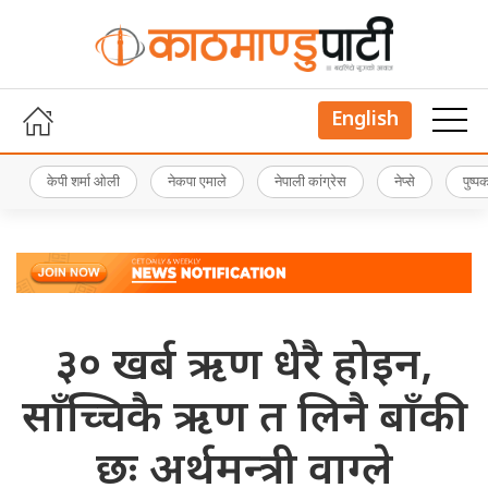
English
केपी शर्मा ओली
नेकपा एमाले
नेपाली कांग्रेस
नेप्से
पुष्
३० खर्ब ऋण धेरै होइन,
साँच्चिकै ऋण त लिनै बाँकी
छः अर्थमन्त्री वाग्ले