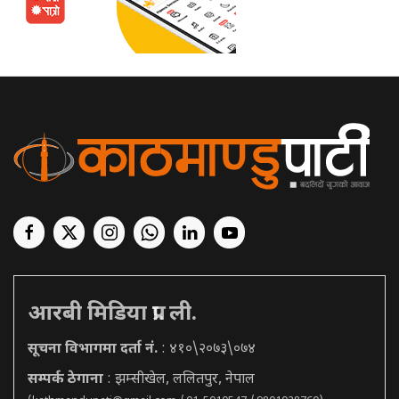
आरबी मिडिया प्रा. ली.
सूचना विभागमा दर्ता नं.
: ४१०\२०७३\०७४
सम्पर्क ठेगाना
: झम्सीखेल, ललितपुर, नेपाल