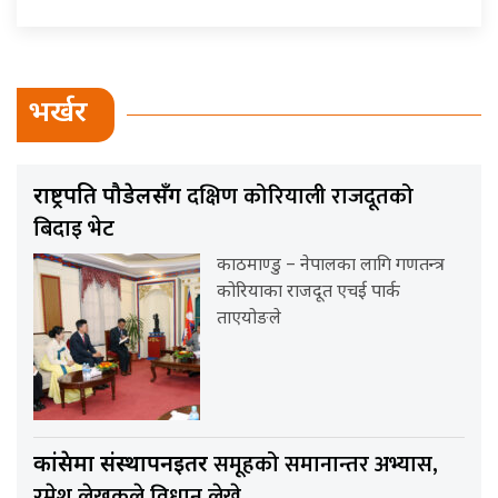
भर्खर
दक्षिण कोरियाली राजदूतको
राष्ट्रपति पौडेलसँग
बिदाइ भेट
काठमाण्डु – नेपालका लागि गणतन्त्र
कोरियाका राजदूत एचई पार्क
ताएयोङले
समूहको समानान्तर अभ्यास,
कांग्रेसमा संस्थापनइतर
रमेश लेखकले विधान लेख्ने