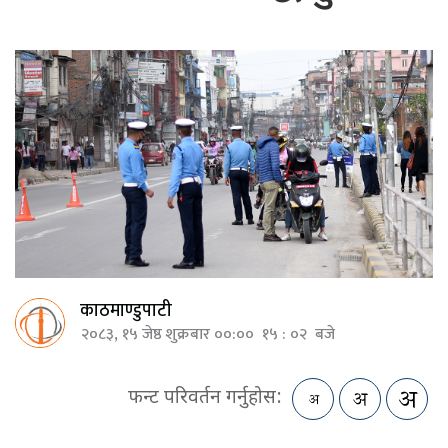
काठमाण्डुपाटी
२०८३, १५ जेष्ठ शुक्रबार ००:०० १५ : ०२ बजे
फन्ट परिवर्तन गर्नुहोस: