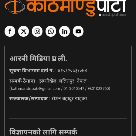
आरबी मिडिया प्रा. ली.
सूचना विभागमा दर्ता नं.
: ४१०\२०७३\०७४
सम्पर्क ठेगाना
: झम्सीखेल, ललितपुर, नेपाल
(
kathmandupati@gmail.com
/ 01-5010547 / 9801028760)
सञ्चालक/सम्पादक
: रोशन बहादुर खड्का
विज्ञापनको लागि सम्पर्क