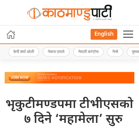
English
केपी शर्मा ओली
नेकपा एमाले
नेपाली कांग्रेस
नेप्से
पुष्
भृकुटीमण्डपमा टीभीएसको
७ दिने ‘महामेला’ सुरु