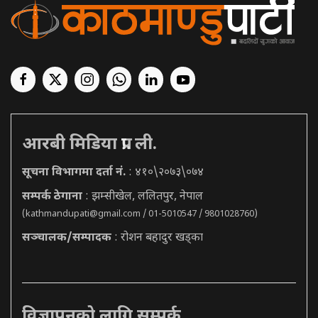
आरबी मिडिया प्रा. ली.
सूचना विभागमा दर्ता नं.
: ४१०\२०७३\०७४
सम्पर्क ठेगाना
: झम्सीखेल, ललितपुर, नेपाल
(
kathmandupati@gmail.com
/ 01-5010547 / 9801028760)
सञ्चालक/सम्पादक
: रोशन बहादुर खड्का
विज्ञापनको लागि सम्पर्क