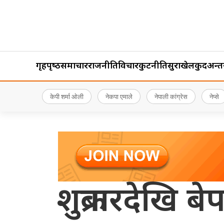
गृहपृष्‍ठ
समाचार
राजनीति
विचार
कुटनीति
सुरक्षा
खेलकुद
अन्तर्र
केपी शर्मा ओली
नेकपा एमाले
नेपाली कांग्रेस
नेप्से
शुक्रबारदेखि ब