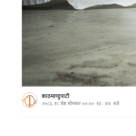
काठमाण्डुपाटी
२०८३, १८ जेष्ठ सोमबार ००:०० १३ : ४४ बजे