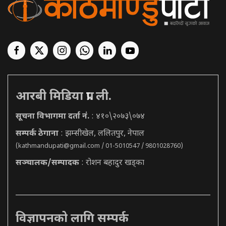
आरबी मिडिया प्रा. ली.
सूचना विभागमा दर्ता नं.
: ४१०\२०७३\०७४
सम्पर्क ठेगाना
: झम्सीखेल, ललितपुर, नेपाल
(
kathmandupati@gmail.com
/ 01-5010547 / 9801028760)
सञ्चालक/सम्पादक
: रोशन बहादुर खड्का
विज्ञापनको लागि सम्पर्क