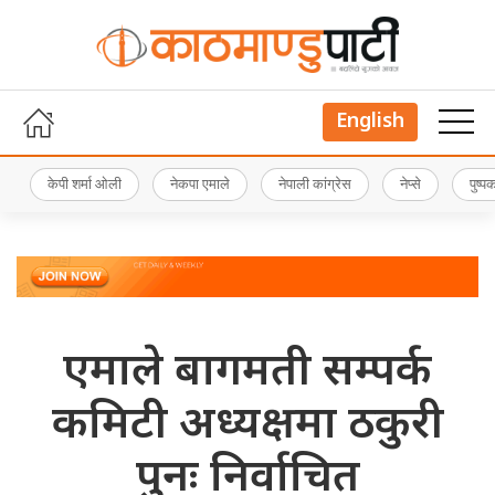
English
केपी शर्मा ओली
नेकपा एमाले
नेपाली कांग्रेस
नेप्से
पुष्
एमाले बागमती सम्पर्क
कमिटी अध्यक्षमा ठकुरी
पुनः निर्वाचित