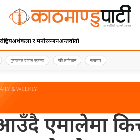
ाष्ट्रिय
अर्थ
कला र मनोरञ्जन
अन्तर्वार्ता
पुष्पकमल दाहाल प्रचण्ड
रवि लामिछाने
समाचार
उँदै एमालेमा कित