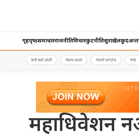
गृहपृष्‍ठ
समाचार
राजनीति
विचार
कुटनीति
सुरक्षा
खेलकुद
अन्तर्र
केपी शर्मा ओली
नेकपा एमाले
नेपाली कांग्रेस
नेप्से
महाधिवेशन नआ