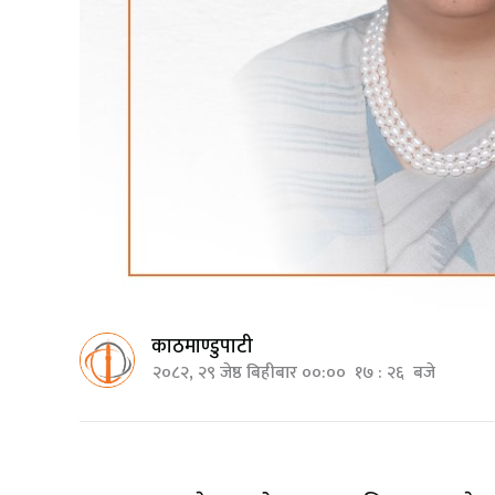
काठमाण्डुपाटी
२०८२, २९ जेष्ठ बिहीबार ००:०० १७ : २६ बजे