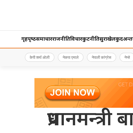
गृहपृष्‍ठ
समाचार
राजनीति
विचार
कुटनीति
सुरक्षा
खेलकुद
अन्तर्र
केपी शर्मा ओली
नेकपा एमाले
नेपाली कांग्रेस
नेप्से
प्रधानमन्त्र