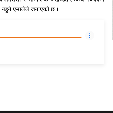
 सार्वभौमसत्ता र भौगोलिक अखण्डतासम्बन्धी विषयमा
र्य नहुने एमालेले जनाएको छ ।