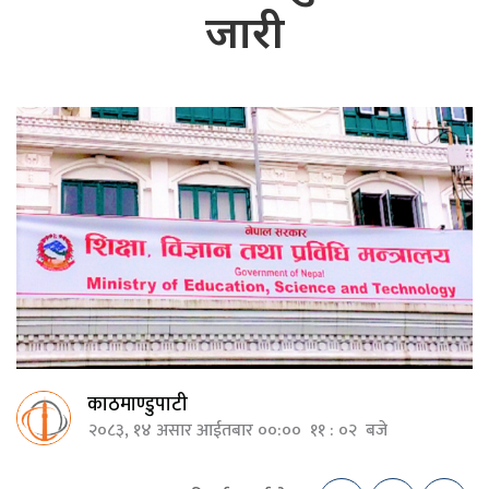
जारी
काठमाण्डुपाटी
२०८३, १४ असार आईतबार ००:०० ११ : ०२ बजे