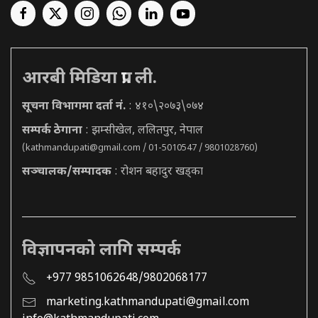
आरबी मिडिया प्रा. ली.
सूचना विभागमा दर्ता नं.
: ४१०\२०७३\०७४
सम्पर्क ठेगाना
: झम्सीखेल, ललितपुर, नेपाल
(
kathmandupati@gmail.com
/ 01-5010547 / 9801028760)
सञ्चालक/सम्पादक
: रोशन बहादुर खड्का
विज्ञापनको लागि सम्पर्क
+977 9851062648/9802068177
marketing.kathmandupati@gmail.com