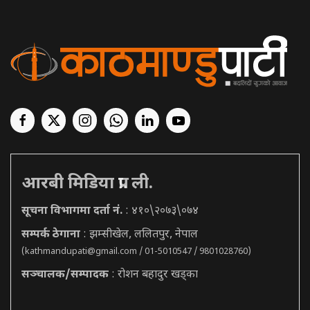
आरबी मिडिया प्रा. ली.
सूचना विभागमा दर्ता नं.
: ४१०\२०७३\०७४
सम्पर्क ठेगाना
: झम्सीखेल, ललितपुर, नेपाल
(
kathmandupati@gmail.com
/ 01-5010547 / 9801028760)
सञ्चालक/सम्पादक
: रोशन बहादुर खड्का