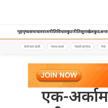
गृहपृष्‍ठ
समाचार
राजनीति
विचार
कुटनीति
सुरक्षा
खेलकुद
अन्तर्र
केपी शर्मा ओली
नेकपा एमाले
नेपाली कांग्रेस
नेप्से
एक-अर्काम