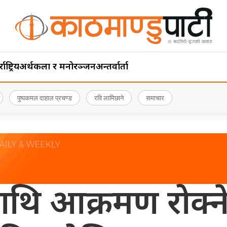
ाष्ट्रिय
अर्थ
कला र मनोरञ्जन
अन्तर्वार्ता
पुष्पकमल दाहाल प्रचण्ड
रवि लामिछाने
समाचार
ाथि आक्रमण रोक्ने