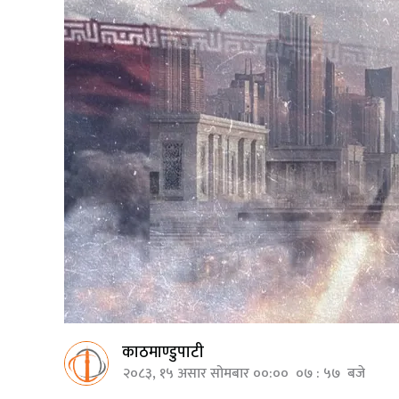
काठमाण्डुपाटी
२०८३, १५ असार सोमबार ००:०० ०७ : ५७ बजे