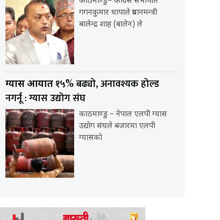
काठमाण्डु– कांग्रेस सभापति
गगनकुमार थापाले प्रधानमन्त्री
बालेन्द्र शाह (बालेन) ले
१५% बढ्यो, अनावश्यक होल्ड
ग्यास आयात
नगर्नू : ग्यास उद्योग संघ
काठमाण्डु – नेपाल एलपी ग्यास
उद्योग संघले बजारमा एलपी
ग्यासको