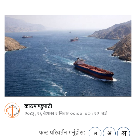
काठमाण्डुपाटी
२०८३, २६ बैशाख शनिबार ००:०० ०७ : २२ बजे
फन्ट परिवर्तन गर्नुहोस: