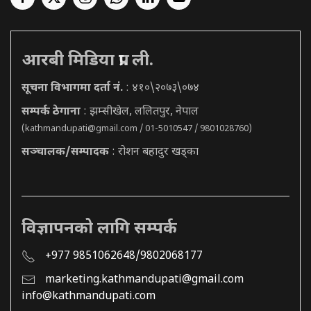
आरबी मिडिया प्रा. ली.
सूचना विभागमा दर्ता नं.
: ४१०\२०७३\०७४
सम्पर्क ठेगाना
: झम्सीखेल, ललितपुर, नेपाल
(
kathmandupati@gmail.com
/ 01-5010547 / 9801028760)
सञ्चालक/सम्पादक
: रोशन बहादुर खड्का
विज्ञापनको लागि सम्पर्क
+977 9851062648/9802068177
marketing.kathmandupati@gmail.com
info@kathmandupati.com