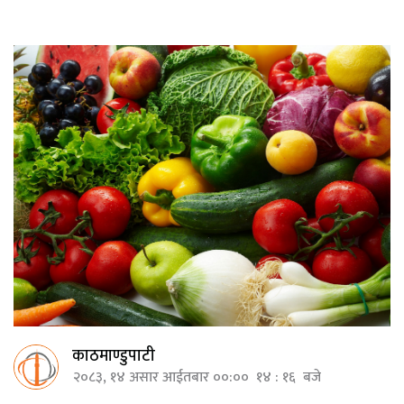
काठमाण्डुपाटी
२०८३, १४ असार आईतबार ००:०० १४ : १६ बजे