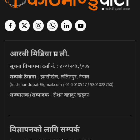
आरबी मिडिया प्रा. ली.
सूचना विभागमा दर्ता नं.
: ४१०\२०७३\०७४
सम्पर्क ठेगाना
: झम्सीखेल, ललितपुर, नेपाल
(
kathmandupati@gmail.com
/ 01-5010547 / 9801028760)
सञ्चालक/सम्पादक
: रोशन बहादुर खड्का
विज्ञापनको लागि सम्पर्क