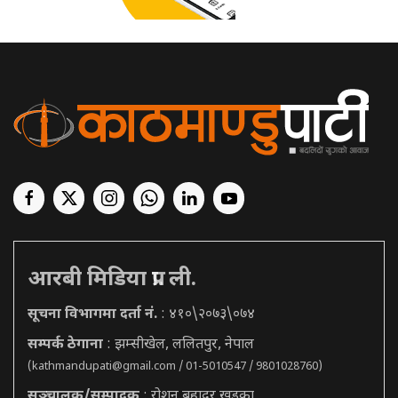
आरबी मिडिया प्रा. ली.
सूचना विभागमा दर्ता नं.
: ४१०\२०७३\०७४
सम्पर्क ठेगाना
: झम्सीखेल, ललितपुर, नेपाल
(
kathmandupati@gmail.com
/ 01-5010547 / 9801028760)
सञ्चालक/सम्पादक
: रोशन बहादुर खड्का