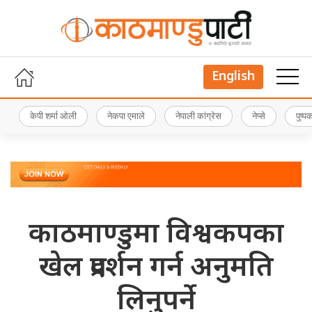
English
केपी शर्मा ओली
नेकपा एमाले
नेपाली कांग्रेस
नेप्से
पुष्
काठमाण्डुमा विश्वकपका
खेल प्रदर्शन गर्न अनुमति
लिनुपर्ने