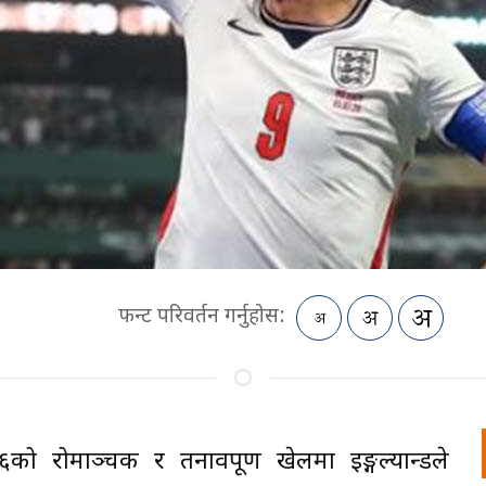
फन्ट परिवर्तन गर्नुहोस:
ो रोमाञ्चक र तनावपूर्ण खेलमा इङ्गल्यान्डले