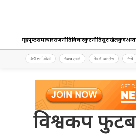
गृहपृष्‍ठ
समाचार
राजनीति
विचार
कुटनीति
सुरक्षा
खेलकुद
अन्तर्र
केपी शर्मा ओली
नेकपा एमाले
नेपाली कांग्रेस
नेप्से
विश्वकप फुटबल