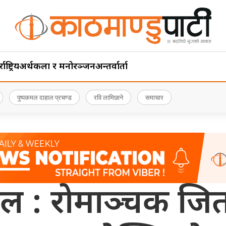
ाष्ट्रिय
अर्थ
कला र मनोरञ्जन
अन्तर्वार्ता
पुष्पकमल दाहाल प्रचण्ड
रवि लामिछाने
समाचार
 : रोमाञ्चक जितसँ