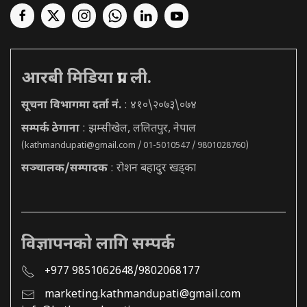
आरबी मिडिया प्रा. ली.
सूचना विभागमा दर्ता नं.
: ४१०\२०७३\०७४
सम्पर्क ठेगाना
: झम्सीखेल, ललितपुर, नेपाल
(
kathmandupati@gmail.com
/ 01-5010547 / 9801028760)
सञ्चालक/सम्पादक
: रोशन बहादुर खड्का
विज्ञापनको लागि सम्पर्क
+977 9851062648/9802068177
marketing.kathmandupati@gmail.com