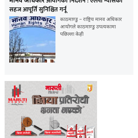
आयोगको निर्देशन : एलपी ग्यासको
मानव अधिकार
सहज आपूर्ति सुनिश्चित गर्नू
काठमाण्डु – राष्ट्रिय मानव अधिकार
आयोगले काठमाण्डु उपत्यकामा
पछिल्ला केही