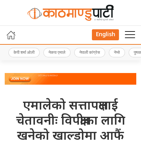
English
केपी शर्मा ओली
नेकपा एमाले
नेपाली कांग्रेस
नेप्से
पुष्
एमालेको सत्तापक्षलाई
चेतावनीः विपक्षीका लागि
खनेको खाल्डोमा आफैं