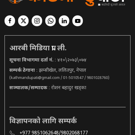
आरबी मिडिया प्रा. ली.
सूचना विभागमा दर्ता नं.
: ४१०\२०७३\०७४
सम्पर्क ठेगाना
: झम्सीखेल, ललितपुर, नेपाल
(
kathmandupati@gmail.com
/ 01-5010547 / 9801028760)
सञ्चालक/सम्पादक
: रोशन बहादुर खड्का
विज्ञापनको लागि सम्पर्क
+977 9851062648/9802068177