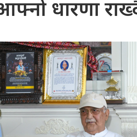
आफ्नो धारणा राख्द