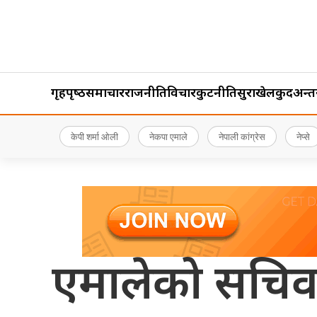
गृहपृष्‍ठ
समाचार
राजनीति
विचार
कुटनीति
सुरक्षा
खेलकुद
अन्तर्र
केपी शर्मा ओली
नेकपा एमाले
नेपाली कांग्रेस
नेप्से
एमालेको सचिवा