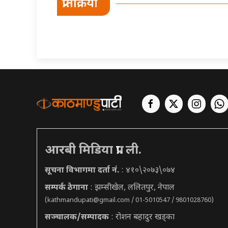
प्रतिक्रिया
आरबी मिडिया प्रा. ली.
सूचना विभागमा दर्ता नं.
: ४१०\२०७३\०७४
सम्पर्क ठेगाना
: झम्सीखेल, ललितपुर, नेपाल
(
kathmandupati@gmail.com
/ 01-5010547 / 9801028760)
सञ्चालक/सम्पादक
: रोशन बहादुर खड्का