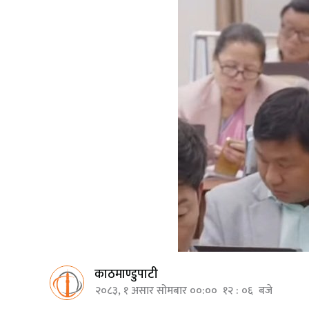
काठमाण्डुपाटी
२०८३, १ असार सोमबार ००:०० १२ : ०६ बजे