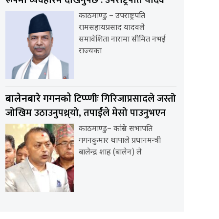
रूपमा व्यवहारमै देखिनुपर्छ : उपराष्ट्रपति यादव
काठमाण्डु – उपराष्ट्रपति
रामसहायप्रसाद यादवले
समावेशिता नारामा सीमित नभई
राज्यका
टिप्प्णीः गिरिजाप्रसादले जस्तो
बालेनबारे गगनको
जोखिम उठाउनुपथ्र्यो, तपार्ईंले मेसो पाउनुभएन
काठमाण्डु– कांग्रेस सभापति
गगनकुमार थापाले प्रधानमन्त्री
बालेन्द्र शाह (बालेन) ले