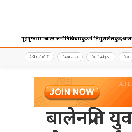
गृहपृष्‍ठ
समाचार
राजनीति
विचार
कुटनीति
सुरक्षा
खेलकुद
अन्तर्र
केपी शर्मा ओली
नेकपा एमाले
नेपाली कांग्रेस
नेप्से
बालेनप्रति य