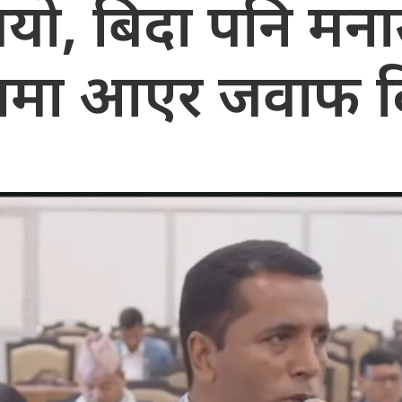
ुभयो, बिदा पनि मन
मा आएर जवाफ दि