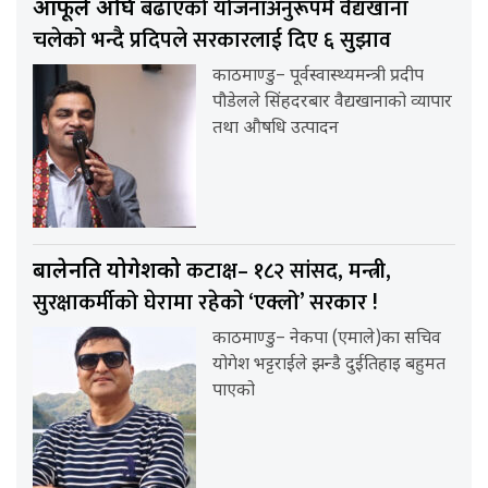
बढाएको योजनाअनुरूपमै वैद्यखाना
आफूले अघि
चलेको भन्दै प्रदिपले सरकारलाई दिए ६ सुझाव
काठमाण्डु– पूर्वस्वास्थ्यमन्त्री प्रदीप
पौडेलले सिंहदरबार वैद्यखानाको व्यापार
तथा औषधि उत्पादन
कटाक्ष– १८२ सांसद, मन्त्री,
बालेनप्रति योगेशको
सुरक्षाकर्मीको घेरामा रहेकाे ‘एक्लो’ सरकार !
काठमाण्डु– नेकपा (एमाले)का सचिव
योगेश भट्टराईले झन्डै दुईतिहाइ बहुमत
पाएको