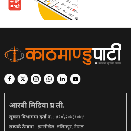
आरबी मिडिया प्रा. ली.
सूचना विभागमा दर्ता नं.
: ४१०\२०७३\०७४
सम्पर्क ठेगाना
: झम्सीखेल, ललितपुर, नेपाल