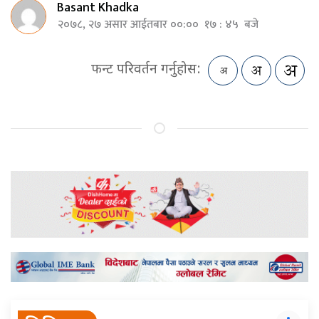
Basant Khadka
२०७८, २७ असार आईतबार ००:०० १७ : ४५ बजे
फन्ट परिवर्तन गर्नुहोस: