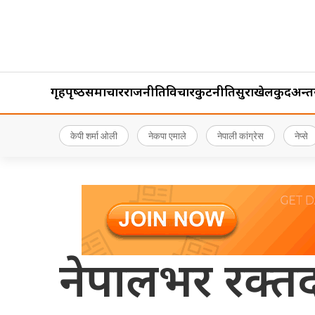
गृहपृष्‍ठ
समाचार
राजनीति
विचार
कुटनीति
सुरक्षा
खेलकुद
अन्तर्र
केपी शर्मा ओली
नेकपा एमाले
नेपाली कांग्रेस
नेप्से
नेपालभर रक्तदा