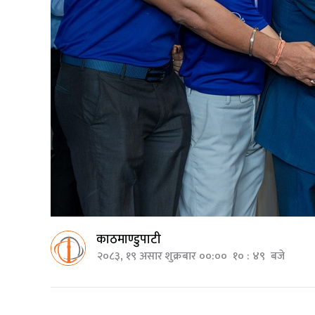
काठमाण्डुपाटी
२०८३, १९ असार शुक्रबार ००:०० १० : ४९ बजे