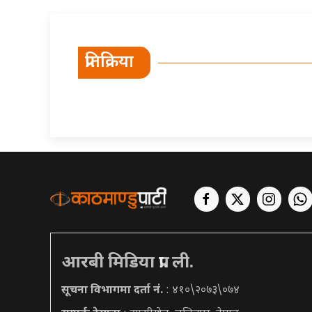
प्रतिक्रिया
आरबी मिडिया प्रा. ली.
सूचना विभागमा दर्ता नं.
: ४१०\२०७३\०७४