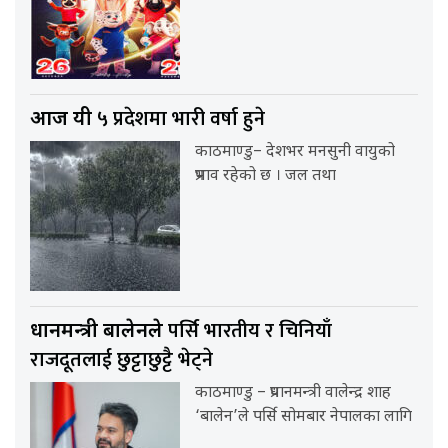
५ प्रदेशमा भारी वर्षा हुने
आज यी
काठमाण्डु– देशभर मनसुनी वायुको
प्रभाव रहेको छ । जल तथा
पर्सि भारतीय र चिनियाँ
प्रधानमन्त्री बालेनले
राजदूतलाई छुट्टाछुट्टै भेट्ने
काठमाण्डु – प्रधानमन्त्री वालेन्द्र शाह
‘बालेन’ले पर्सि सोमबार नेपालका लागि