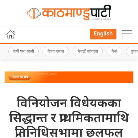
English
केपी शर्मा ओली
नेकपा एमाले
नेपाली कांग्रेस
नेप्से
पुष्
विनियोजन विधेयकका
सिद्धान्त र प्राथमिकतामाथि
प्रतिनिधिसभामा छलफल