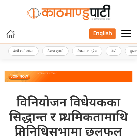
English
केपी शर्मा ओली
नेकपा एमाले
नेपाली कांग्रेस
नेप्से
पुष्
विनियोजन विधेयकका
सिद्धान्त र प्राथमिकतामाथि
प्रतिनिधिसभामा छलफल