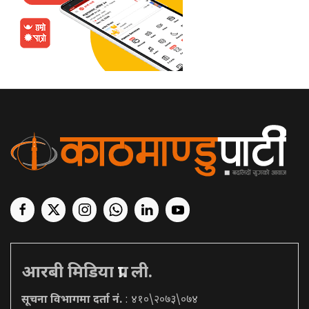
आरबी मिडिया प्रा. ली.
सूचना विभागमा दर्ता नं.
: ४१०\२०७३\०७४