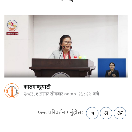
काठमाण्डुपाटी
२०८३, १ असार सोमबार ००:०० १६ : १९ बजे
फन्ट परिवर्तन गर्नुहोस: