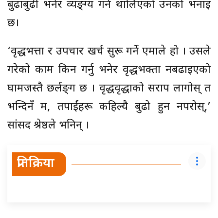
बुढाबुढी भनेर व्यङ्ग्य गर्न थालिएको उनको भनाइ
छ।
‘वृद्धभत्ता र उपचार खर्च सुरू गर्ने एमाले हो । उसले
गरेको काम किन गर्नु भनेर वृद्धभक्ता नबढाइएको
घामजस्तै छर्लङ्‌ग छ । वृद्धवृद्धाको सराप लागोस् त
भन्दिनँ म, तपाईंहरू कहिल्यै बुढो हुन नपरोस्,’
सांसद श्रेष्ठले भनिन् ।
प्रतिक्रिया