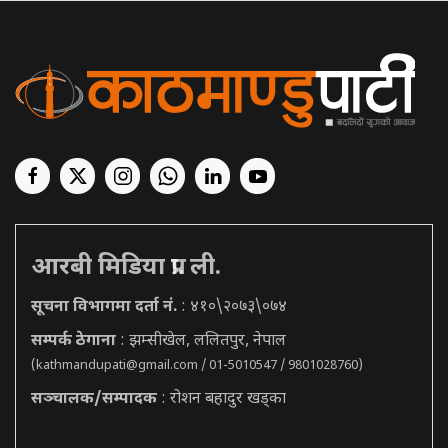
आरबी मिडिया प्रा. ली.
सूचना विभागमा दर्ता नं.
: ४१०\२०७३\०७४
सम्पर्क ठेगाना
: झम्सीखेल, ललितपुर, नेपाल
(
kathmandupati@gmail.com
/ 01-5010547 / 9801028760)
सञ्चालक/सम्पादक
: रोशन बहादुर खड्का