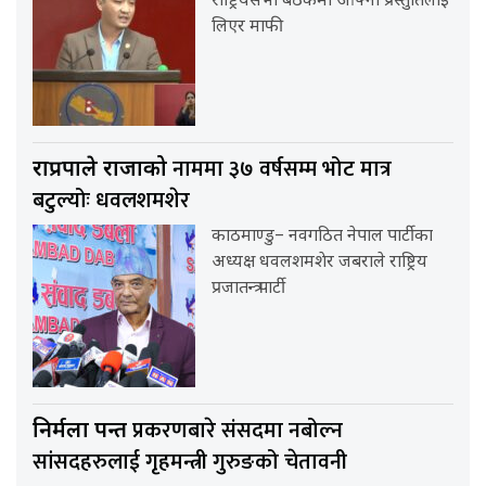
राष्ट्रियसभा बैठकमा आफ्नो प्रस्तुतिलाई
लिएर माफी
नाममा ३७ वर्षसम्म भोट मात्र
राप्रपाले राजाको
बटुल्योः धवलशमशेर
काठमाण्डु– नवगठित नेपाल पार्टीका
अध्यक्ष धवलशमशेर जबराले राष्ट्रिय
प्रजातन्त्र पार्टी
प्रकरणबारे संसदमा नबोल्न
निर्मला पन्त
सांसदहरुलाई गृहमन्त्री गुरुङको चेतावनी