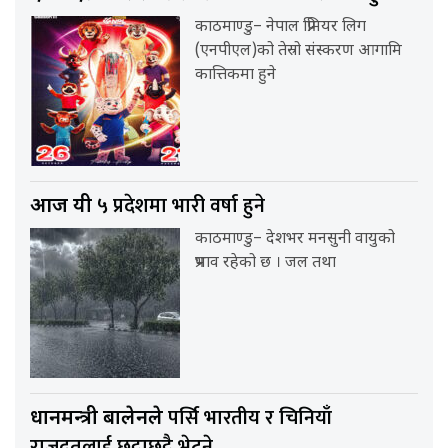
काठमाण्डु– नेपाल प्रिमियर लिग
(एनपीएल)को तेस्रो संस्करण आगामि
कात्तिकमा हुने
५ प्रदेशमा भारी वर्षा हुने
आज यी
काठमाण्डु– देशभर मनसुनी वायुको
प्रभाव रहेको छ । जल तथा
पर्सि भारतीय र चिनियाँ
प्रधानमन्त्री बालेनले
राजदूतलाई छुट्टाछुट्टै भेट्ने