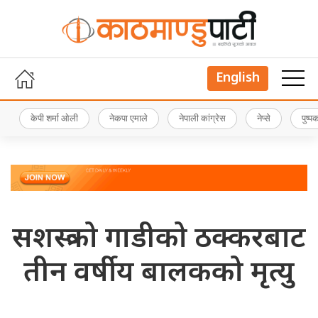
English
केपी शर्मा ओली
नेकपा एमाले
नेपाली कांग्रेस
नेप्से
पुष्
सशस्त्रको गाडीको ठक्करबाट
तीन वर्षीय बालकको मृत्यु