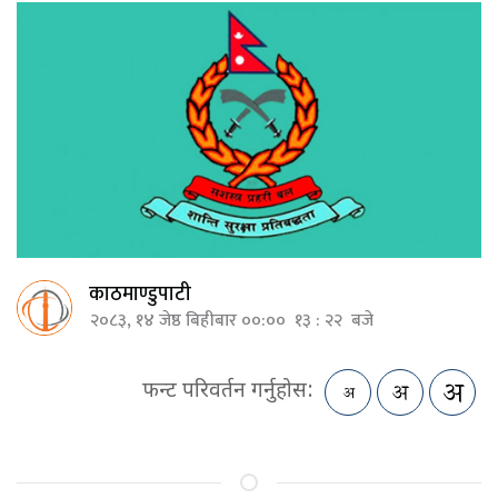
काठमाण्डुपाटी
२०८३, १४ जेष्ठ बिहीबार ००:०० १३ : २२ बजे
फन्ट परिवर्तन गर्नुहोस: