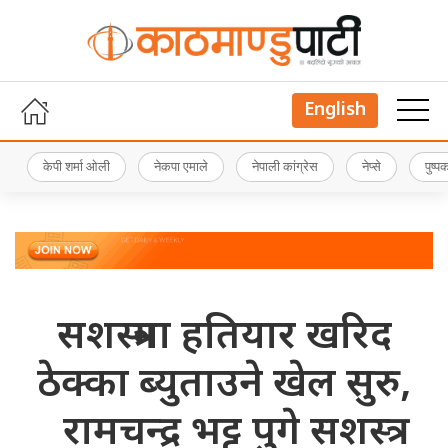
English
केपी शर्मा ओली
नेकपा एमाले
नेपाली कांग्रेस
नेप्से
पुष्
सशस्त्रमा हतियार खरिद
ठेक्का ब्युताउने खेल सुरु,
रामचन्द्र भट्ट पुगे सशस्त्र