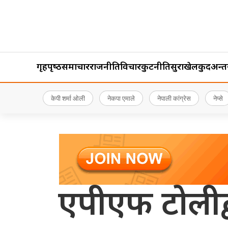
गृहपृष्‍ठ
समाचार
राजनीति
विचार
कुटनीति
सुरक्षा
खेलकुद
अन्तर्र
केपी शर्मा ओली
नेकपा एमाले
नेपाली कांग्रेस
नेप्से
एपीएफ टोलीद्