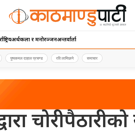
ाष्ट्रिय
अर्थ
कला र मनोरञ्जन
अन्तर्वार्ता
पुष्पकमल दाहाल प्रचण्ड
रवि लामिछाने
समाचार
वारा चोरीपैठारीक