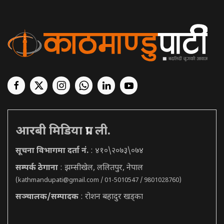
आरबी मिडिया प्रा. ली.
सूचना विभागमा दर्ता नं.
: ४१०\२०७३\०७४
सम्पर्क ठेगाना
: झम्सीखेल, ललितपुर, नेपाल
(
kathmandupati@gmail.com
/ 01-5010547 / 9801028760)
सञ्चालक/सम्पादक
: रोशन बहादुर खड्का