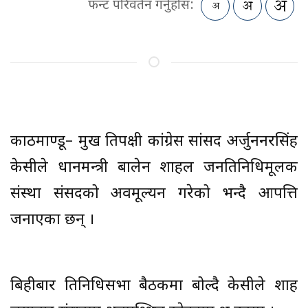
फन्ट परिवर्तन गर्नुहोस:
काठमाण्डू– प्रमुख प्रतिपक्षी कांग्रेस सांसद अर्जुननरसिंह
केसीले प्रधानमन्त्री बालेन शाहल जनप्रतिनिधिमूलक
संस्था संसदको अवमूल्यन गरेको भन्दै आपत्ति
जनाएका छन् ।
बिहीबार प्रतिनिधिसभा बैठकमा बोल्दै केसीले शाह