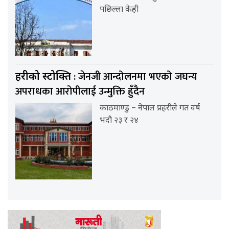
पछिल्ला केही
: जेनजी आन्दोलनमा भएको जघन्य
प्रहरीको प्रस्टोक्ति
अपराधका आरोपीलाई उन्मुक्ति हुँदैन
काठमाण्डु – नेपाल प्रहरीले गत वर्ष
भदौ २३ र २४