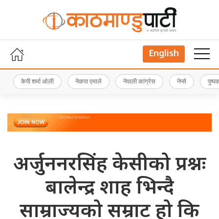
English
केपी शर्मा ओली
नेकपा एमाले
नेपाली कांग्रेस
नेप्से
पुष्
अर्जुननरसिंह केसीको प्रश्नः
बालेन्द्र शाह भिन्दै
साम्राज्यको सम्राट हो कि