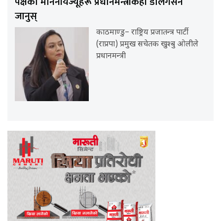
पक्षका माननीयज्यूहरू प्रधानमन्त्रीकहाँ डेलिगेसन
जानुस्
काठमाण्डु– राष्ट्रिय प्रजातन्त्र पार्टी
(राप्रपा) प्रमुख सचेतक खुश्बु ओलीले
प्रधानमन्त्री