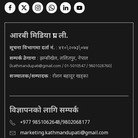
आरबी मिडिया प्रा. ली.
सूचना विभागमा दर्ता नं.
: ४१०\२०७३\०७४
सम्पर्क ठेगाना
: झम्सीखेल, ललितपुर, नेपाल
(
kathmandupati@gmail.com
/ 01-5010547 / 9801028760)
सञ्चालक/सम्पादक
: रोशन बहादुर खड्का
विज्ञापनको लागि सम्पर्क
+977 9851062648/9802068177
marketing.kathmandupati@gmail.com