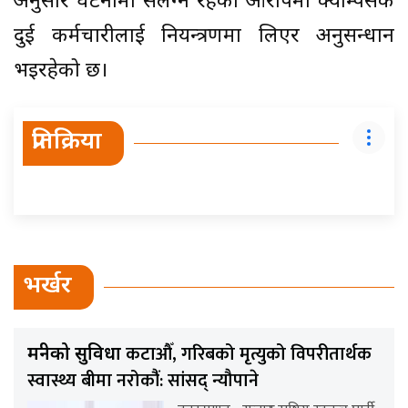
अनुसार घटनामा संलग्न रहेको आरोपमा क्याम्पसकै
दुई कर्मचारीलाई नियन्त्रणमा लिएर अनुसन्धान
भइरहेको छ।
प्रतिक्रिया
भर्खर
कटाऔँ, गरिबको मृत्युको विपरीतार्थक
मन्त्रीको सुविधा
स्वास्थ्य बीमा नरोकौंं: सांसद् न्यौपाने