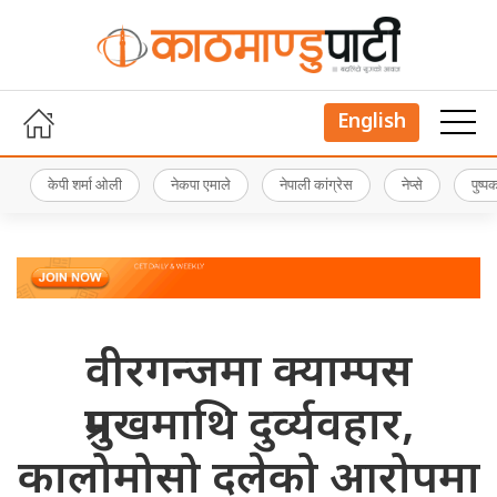
English
केपी शर्मा ओली
नेकपा एमाले
नेपाली कांग्रेस
नेप्से
पुष्
वीरगन्जमा क्याम्पस
प्रमुखमाथि दुर्व्यवहार,
कालोमोसो दलेको आरोपमा