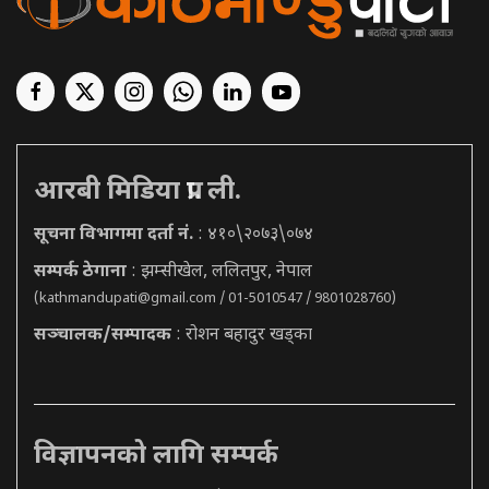
आरबी मिडिया प्रा. ली.
सूचना विभागमा दर्ता नं.
: ४१०\२०७३\०७४
सम्पर्क ठेगाना
: झम्सीखेल, ललितपुर, नेपाल
(
kathmandupati@gmail.com
/ 01-5010547 / 9801028760)
सञ्चालक/सम्पादक
: रोशन बहादुर खड्का
विज्ञापनको लागि सम्पर्क