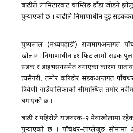
बाढीले लामिटारबाट चाम्लिङ डाँडा जोडने झोलुङ
पुर्‍याएको छ । बाढीले निर्माणाधीन दुई सडक
पुष्पलाल (मध्यपहाडी) राजमार्गअन्तर्गत 
खोलामा निर्माणाधीन ४१ फिट लामो सडक पुल ब
सडक र डाइभर्सनसमेत बगाएका कारण यातायात 
त्यसैगरी, तमोर करिडोर सडकअन्तर्गत पाँच
त्रिवेणी गाउँपालिकाको सीमास्थित तमोर नदीम
बगाएको छ ।
बाढी र पहिरोले याङवरक–२ मेवाखोलामा रहेको
पुर्‍याएको छ । पाँचथर–ताप्लेजुङ सीमामा 