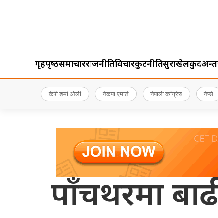
गृहपृष्‍ठ
समाचार
राजनीति
विचार
कुटनीति
सुरक्षा
खेलकुद
अन्तर्र
केपी शर्मा ओली
नेकपा एमाले
नेपाली कांग्रेस
नेप्से
पाँचथरमा बाढी