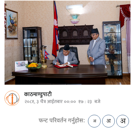
काठमाण्डुपाटी
२०८१, ३ चैत्र आईतबार ००:०० १७ : २३ बजे
फन्ट परिवर्तन गर्नुहोस: