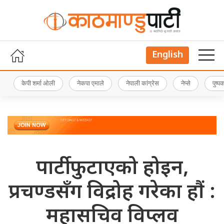
English
केपी शर्मा ओली
नेकपा एमाले
नेपाली कांग्रेस
नेप्से
पुष्
पार्टी फुटाएको होइन,
प्रचण्डसँग विद्रोह गरेका हौं :
महासचिव विप्लव