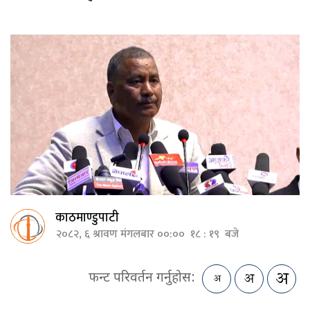
काठमाण्डुपाटी
२०८२, ६ श्रावण मंगलबार ००:०० १८ : १९ बजे
फन्ट परिवर्तन गर्नुहोस: