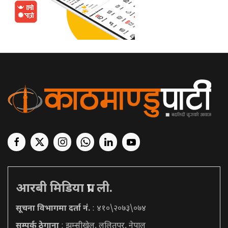
आरबी मिडिया प्रा. ली.
सूचना विभागमा दर्ता नं.
: ४१०\२०७३\०७४
सम्पर्क ठेगाना
: झम्सीखेल, ललितपुर, नेपाल