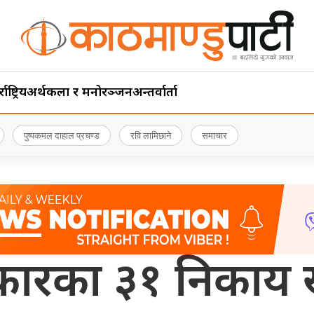
ाष्ट्रिय
अर्थ
कला र मनोरञ्जन
अन्तर्वार्ता
पुष्पकमल दाहाल प्रचण्ड
रवि लामिछाने
समाचार
कारका ३१ निकाय ख