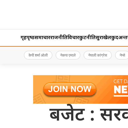
गृहपृष्‍ठ
समाचार
राजनीति
विचार
कुटनीति
सुरक्षा
खेलकुद
अन्तर्र
केपी शर्मा ओली
नेकपा एमाले
नेपाली कांग्रेस
नेप्से
बजेट : सर