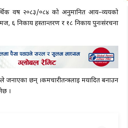
र्थिक वर्ष २०८३/०८४ को अनुमानित आय–व्ययको
िकाय मर्ज, ६ निकाय हस्तान्तरण र १८ निकाय पुनःसंरचना
ले जनाएका छन् ।कर्मचारीतन्त्रलाइ मर्यादित बनाउन
नेछ ।