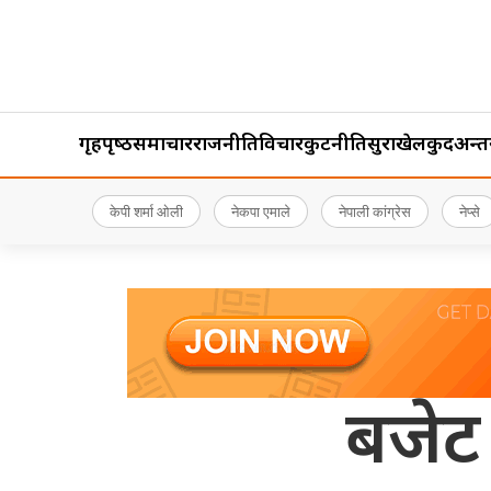
गृहपृष्‍ठ
समाचार
राजनीति
विचार
कुटनीति
सुरक्षा
खेलकुद
अन्तर्र
केपी शर्मा ओली
नेकपा एमाले
नेपाली कांग्रेस
नेप्से
बजेट 