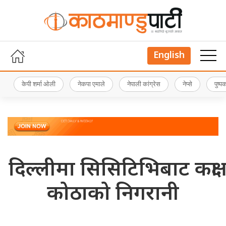
English
केपी शर्मा ओली
नेकपा एमाले
नेपाली कांग्रेस
नेप्से
पुष्
दिल्लीमा सिसिटिभिबाट कक्षा
कोठाको निगरानी