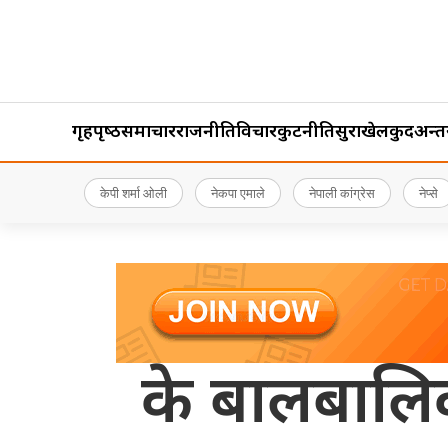
गृहपृष्‍ठ
समाचार
राजनीति
विचार
कुटनीति
सुरक्षा
खेलकुद
अन्तर्र
केपी शर्मा ओली
नेकपा एमाले
नेपाली कांग्रेस
नेप्से
के बालबालिक