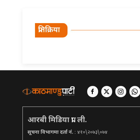
प्रतिक्रिया
आरबी मिडिया प्रा. ली.
सूचना विभागमा दर्ता नं.
: ४१०\२०७३\०७४