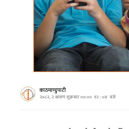
काठमाण्डुपाटी
२०८२, २ श्रावण शुक्रबार ००:०० १२ : ०४ बजे