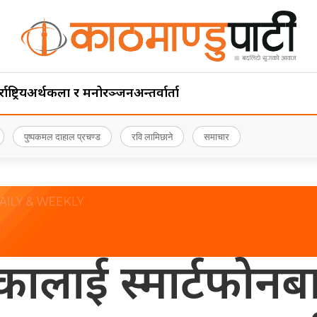
ाष्ट्रिय
अर्थ
कला र मनोरञ्जन
अन्तर्वार्ता
पुष्पकमल दाहाल प्रचण्ड
रवि लामिछाने
समाचार
ालाई स्मार्टफोनबा