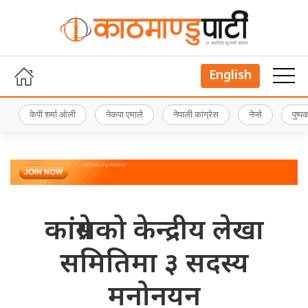
English
केपी शर्मा ओली
नेकपा एमाले
नेपाली कांग्रेस
नेप्से
पुष्
कांग्रेसको केन्द्रीय लेखा
समितिमा ३ सदस्य
मनोनयन