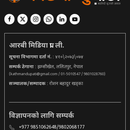
आरबी मिडिया प्रा. ली.
सूचना विभागमा दर्ता नं.
: ४१०\२०७३\०७४
सम्पर्क ठेगाना
: झम्सीखेल, ललितपुर, नेपाल
(
kathmandupati@gmail.com
/ 01-5010547 / 9801028760)
सञ्चालक/सम्पादक
: रोशन बहादुर खड्का
विज्ञापनको लागि सम्पर्क
+977 9851062648/9802068177