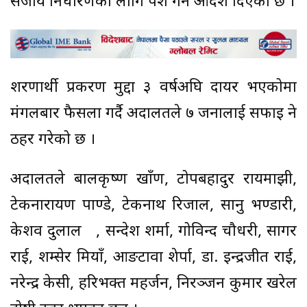
सजाय निर्धारणका लागि पेश गर्न आदेश दिएको छ ।
शरणार्थी प्रकरण मुद्दा ३ वर्षअघि दायर भएकोमा
मंगलबार फैसला गर्दै अदालतले ७ जनालाई सफाइ हुने
ठहर गरेको छ ।
अदालतले बालकृष्ण खाँण, टोपबहादुर रायमाझी,
टेकनारायण पाण्डे, टेकनाथ रिजाल, सानु भण्डारी,
केशव दुलाल , सन्देश शर्मा, गोविन्द चौधरी, सागर
राई, शम्सेर मियाँ, आङटावा शेर्पा, डा. इन्द्रजीत राई,
नरेन्द्र केसी, हरिभक्त महर्जन, निरञ्जन कुमार खरेल