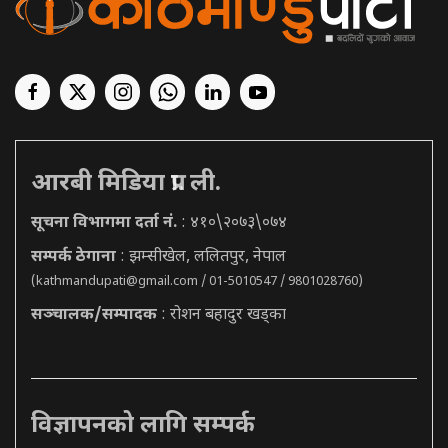
आरबी मिडिया प्रा. ली.
सूचना विभागमा दर्ता नं.
: ४१०\२०७३\०७४
सम्पर्क ठेगाना
: झम्सीखेल, ललितपुर, नेपाल
(
kathmandupati@gmail.com
/ 01-5010547 / 9801028760)
सञ्चालक/सम्पादक
: रोशन बहादुर खड्का
विज्ञापनको लागि सम्पर्क