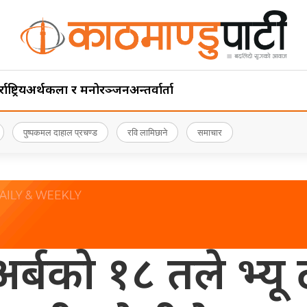
ाष्ट्रिय
अर्थ
कला र मनोरञ्जन
अन्तर्वार्ता
पुष्पकमल दाहाल प्रचण्ड
रवि लामिछाने
समाचार
्बको १८ तले भ्यू ट