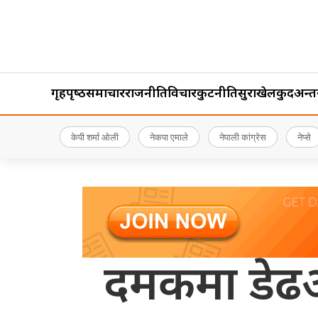
गृहपृष्‍ठ
समाचार
राजनीति
विचार
कुटनीति
सुरक्षा
खेलकुद
अन्तर्र
केपी शर्मा ओली
नेकपा एमाले
नेपाली कांग्रेस
नेप्से
दमकमा डेढअर