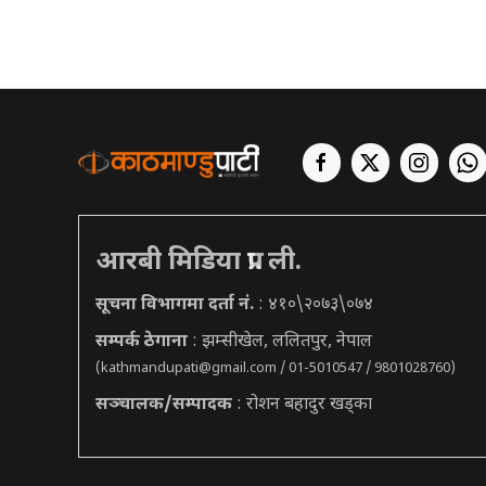
आरबी मिडिया प्रा. ली.
सूचना विभागमा दर्ता नं.
: ४१०\२०७३\०७४
सम्पर्क ठेगाना
: झम्सीखेल, ललितपुर, नेपाल
(
kathmandupati@gmail.com
/ 01-5010547 / 9801028760)
सञ्चालक/सम्पादक
: रोशन बहादुर खड्का